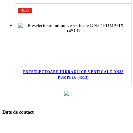
4513
PRESELECTOARE HIDRAULICE VERTICALE DN32
PUMPFIX (4513)
Date de contact
Soseaua Alexandriei, Nr. 292, Etaj 1, Bragadiru, jud. Ilfov
021.456.10.66
|
021.456.10.68