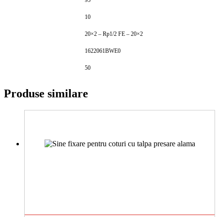
95
10
20×2 – Rp1/2 FE – 20×2
1622061BWE0
50
Produse similare