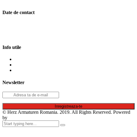
Date de contact
Soseaua Alexandriei, Nr. 292, Etaj 1, Bragadiru, jud. Ilfov
021.456.10.66
|
021.456.10.68
office@herz.ro
Info utile
Politica confidentialitate
Politica de cookie-uri
Termeni si conditii
Newsletter
© Herz Armaturen Romania. 2019. All Rights Reserved. Powered
by
Emiral Media