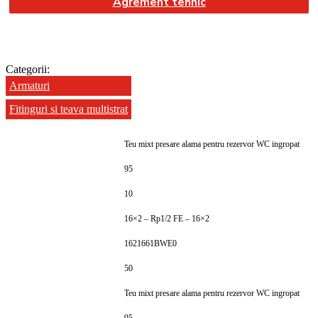
Agrement tehnic
Categorii:
Armaturi
Fitinguri si teava multistrat
Teu mixt presare alama pentru rezervor WC ingropat
95
10
16×2 – Rp1/2 FE – 16×2
1621661BWE0
50
Teu mixt presare alama pentru rezervor WC ingropat