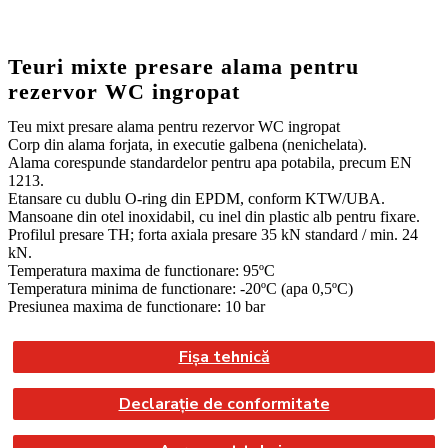
Teuri mixte presare alama pentru
rezervor WC ingropat
Teu mixt presare alama pentru rezervor WC ingropat
Corp din alama forjata, in executie galbena (nenichelata).
Alama corespunde standardelor pentru apa potabila, precum EN
1213.
Etansare cu dublu O-ring din EPDM, conform KTW/UBA.
Mansoane din otel inoxidabil, cu inel din plastic alb pentru fixare.
Profilul presare TH; forta axiala presare 35 kN standard / min. 24
kN.
Temperatura maxima de functionare: 95ºC
Temperatura minima de functionare: -20ºC (apa 0,5ºC)
Presiunea maxima de functionare: 10 bar
Fișa tehnică
Declarație de conformitate