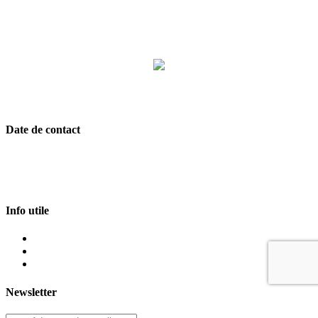
Date de contact
Soseaua Alexandriei, Nr. 292, Etaj 1, Bragadiru, jud. Ilfov
021.456.10.66
|
021.456.10.68
office@herz.ro
Info utile
Politica confidentialitate
Politica de cookie-uri
Termeni si conditii
Newsletter